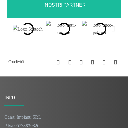
I NOSTRI PARTNER
Condividi
INFO
Gangi Impianti SRL
P.Iva 05738830826